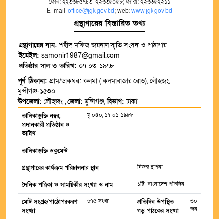
ফোন: ২২৩৩৮৫৭৪৩, ২২৩৩৫০৫৮; ফ্যাক্স: ২২৩৩৫২২১১
E-mail:
office@jgk.gov.bd
; web:
www.jgk.gov.bd
গ্রন্থাগারের বিস্তারিত তথ্য
গ্রন্থাগারের নাম:
শহীদ মফিজ জয়নাল স্মৃতি সংসদ ও পাঠাগার
ইমেইল:
samonir1987@gmail.com
প্রতিষ্ঠার সাল ও তারিখ:
০৭-০৩-১৯৭৮
পূর্ণ ঠিকানা:
গ্রাম/ডাকঘর: কলমা ( কলমাবাজার রোড), লৌহজং,
মুন্সীগঞ্জ-১৫৩০
উপজেলা:
লৌহজং ,
জেলা:
মুন্সিগঞ্জ,
বিভাগ:
ঢাকা
মু-০৪০, ১৭-০১-১৯৮৮
তালিকাভুক্তি নম্বর,
প্রদানকারী প্রতিষ্ঠান ও
তারিখ
তালিকাভুক্তি ডকুমেন্ট
নিজস্ব স্থাপনা
গ্রন্থাগারের কার্যক্রম পরিচালনার স্থান
১টি- বাংলাদেশ প্রতিদিন
দৈনিক পত্রিকা ও সাময়িকীর সংখ্যা ও নাম
৬৭৫ সংখ্যা
৩০
মোট সংগ্রহ/পাঠোপরকরণ
প্রতিদিন উপস্থিত
জন
সংখ্যা
গড় পাঠকের সংখ্যা