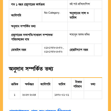
বই পাঠ প্রতিযোগিতা
গত ১ বছর গ্রন্থাগারের কার্যক্রম
No Category.
অনুদানের সাল ও
ক্যাটাগরি
তারিখ
অনুদান সম্পর্কিত তথ্য
শাহাবুব আলম মনির
গ্রন্থাগারের সভাপতি/সাধারণ সম্পাদক/
পরিচালকের নাম
০১৮১৭৫৮০৮৫৬ ,
মোবাইল নম্বর
হোয়াটস্যাপ নম্বর
০১৮১৭৫৮০৮৫৬
অনুদান সম্পর্কিত তথ্য
টাকার
ক্রমিক
অর্থবছর
ক্যাটাগরি
তারিখ
তথ্য
পরিমান
১
২০২৩-২০২৪
১৯৭০-০১-০১