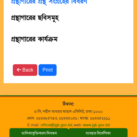
গ্রন্থাগারের গ্রন্থ সংগ্রহের বিবরণ
গ্রন্থাগারের ছবিসমূহ
গ্রন্থাগারের কার্যক্রম
Back
Print
ঠিকানা:
৫/সি, শহীদ আবরার ফাহাদ এভিনিউ, ঢাকা-১০০০
ফোন: ২২৩৩৮৫৭৪৩, ২২৩৩৫০৫৮; ফ্যাক্স: ২২৩৩৫২২১১
E-mail:
office@jgk.gov.bd
, web:
www.jgk.gov.bd
তালিকাভুক্তিকরণ/নিবন্ধন
ব্যবহার নির্দেশিকা