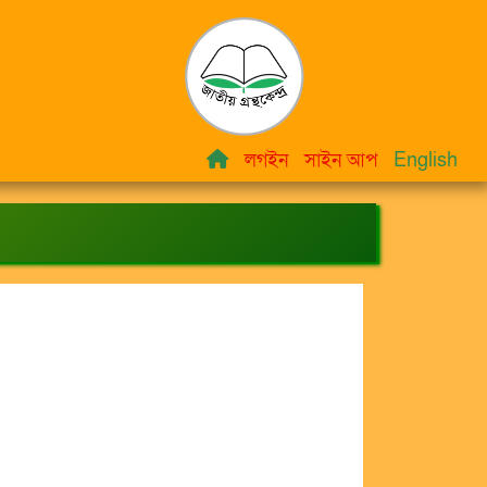
লগইন
সাইন আপ
English