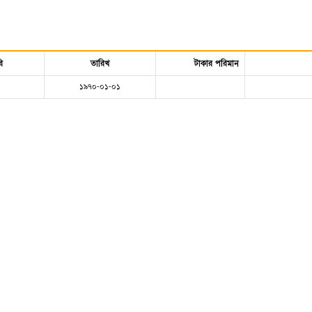
ি
তারিখ
টাকার পরিমান
১৯৭০-০১-০১