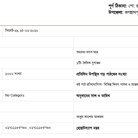
পূর্ণ ঠিকানা:
পো: র
উপজেলা:
জগন্নাথপ
সিলেট-২৯, ২৫-০২-২০২০
অন্যান্য বসত ঘরে
১টি- দৈনিক যুগান্তর
১০০০ সংখ্যা
প্রতিদিন উপস্থিত গড় পাঠকের সংখ্যা
বই পাঠ প্রতিযোগিতা- বিভিন্ন দিবস পালন ও আন্ত
No Category.
অনুদানের সাল ও তারিখ
আবুল কাশেম আকমল
০১৭১১১৮৫৭৯৬ , ০১৭১১১৮৫৭৯৬
হোয়াটস্যাপ নম্বর