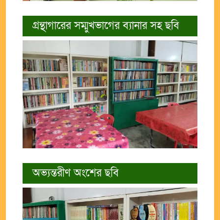
গ্রন্থাগারের সম্মুখভাগের ব্যানার সহ ছবি
অভ্যন্তরীণ অংশের ছবি