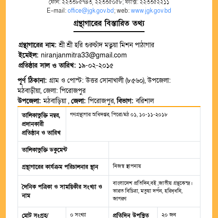
ফোন: ২২৩৩৮৫৭৪৩, ২২৩৩৫০৫৮; ফ্যাক্স: ২২৩৩৫২২১১
E-mail:
office@jgk.gov.bd
; web:
www.jgk.gov.bd
গ্রন্থাগারের বিস্তারিত তথ্য
গ্রন্থাগারের নাম:
শ্রী শ্রী হরি গুরুচাঁদ মতুয়া মিশন পাঠাগার
ইমেইল:
niranjanmitra33@gmail.com
প্রতিষ্ঠার সাল ও তারিখ:
১৯-০২-২০১৫
পূর্ণ ঠিকানা:
গ্রাম ও পোস্ট: উত্তর সোনাখালী (৮৫৬০), উপজেলা:
মঠবাড়ীয়া, জেলা: পিরোজপুর
উপজেলা:
মঠবাড়িয়া ,
জেলা:
পিরোজপুর,
বিভাগ:
বরিশাল
গণগ্রন্থাগার অধিদপ্তর, পিরো/মঠ ০১, ১০-১১-২০১৮
তালিকাভুক্তি নম্বর,
প্রদানকারী
প্রতিষ্ঠান ও তারিখ
তালিকাভুক্তি ডকুমেন্ট
নিজস্ব স্থাপনায়
গ্রন্থাগারের কার্যক্রম পরিচালনার স্থান
বাংলাদেশ প্রতিদিন,বই ,জাতীয় গ্ৰন্থকেন্দ্র।
দৈনিক পত্রিকা ও সাময়িকীর সংখ্যা ও
ভারত বিচিত্রা, মতুয়া দর্পন, হরিধ্ধনি,
নাম
জাগরণ
০ সংখ্যা
২০ জন
মোট সংগ্রহ/
প্রতিদিন উপস্থিত