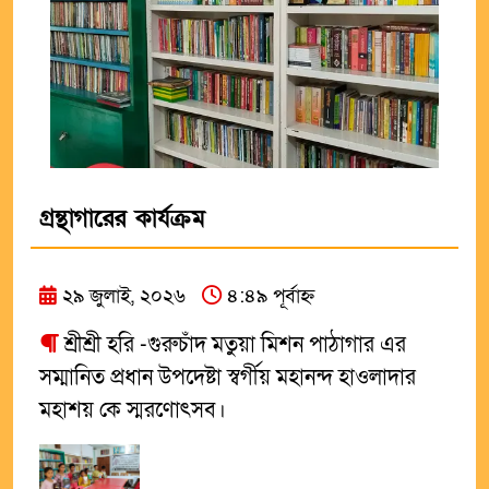
গ্রন্থাগারের কার্যক্রম
২৯ জুলাই, ২০২৬
৪:৪৯ পূর্বাহ্ন
শ্রীশ্রী হরি -গুরুচঁাদ মতুয়া মিশন পাঠাগার এর
সম্মানিত প্রধান উপদেষ্টা স্বর্গীয় মহানন্দ হাওলাদার
মহাশয় কে স্মরণোৎসব।