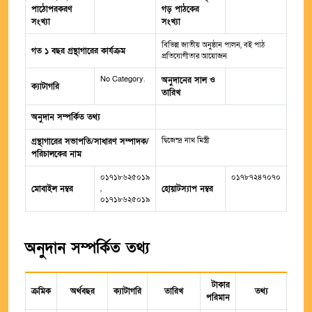
পাঠোপরকরণ
গড় পাঠকের
সংখ্যা
সংখ্যা
বিভিন্ন জাতীয় অনুষ্ঠান পালন, বই পাঠ
গত ১ বছর গ্রন্থাগারের কার্যক্রম
প্রতিযোগীতার আয়োজন
No Category.
অনুদানের সাল ও
ক্যাটাগরি
তারিখ
অনুদান সম্পর্কিত তথ্য
দ্বিজেন্দ্র নাথ মিস্ত্রী
গ্রন্থাগারের সভাপতি/সাধারণ সম্পাদক/
পরিচালকের নাম
০১৭১৮৬২৫০১৯
০১৭৮৭২৪৭০৭০
মোবাইল নম্বর
,
হোয়াটস্যাপ নম্বর
০১৭১৮৬২৫০১৯
অনুদান সম্পর্কিত তথ্য
টাকার
ক্রমিক
অর্থবছর
ক্যাটাগরি
তারিখ
তথ্য
পরিমান