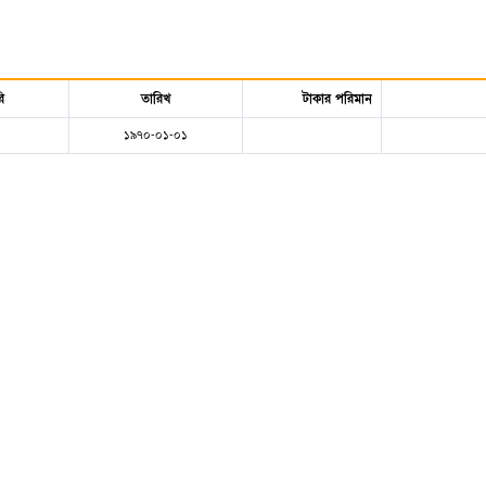
ি
তারিখ
টাকার পরিমান
১৯৭০-০১-০১