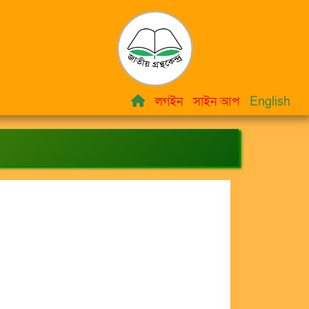
লগইন
সাইন আপ
English