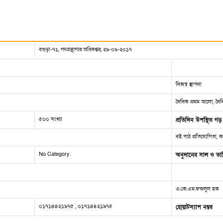
বগুড়া-৭১, গণগ্রন্থাগার অধিদপ্তর, ২৯-০৯-২০১৭
নিজস্ব স্থাপনা
দৈনিক প্রথম আলো, দৈনি
৫০০ সংখ্যা
প্রতিদিন উপস্থিত গড়
বই পাঠ প্রতিযোগিতা, ক
No Category.
অনুদানের সাল ও তা
এ.কে.এম.ফজলুল হক
০১৭১৪৪২১৯৭৫ , ০১৭১৪৪২১৯৭৫
হোয়াটস্যাপ নম্বর