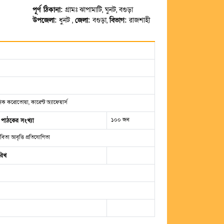
পূর্ণ ঠিকানা:
গ্রামঃ ঝাপামাটি, ঘুনট, বগুড়া
উপজেলা:
ধুনট ,
জেলা:
বগুড়া,
বিভাগ:
রাজশাহী
ক করোতোয়া, কারেন্ট অ্যাফেয়ার্স
১০০ জন
 পাঠকের সংখ্যা
বিতা আবৃত্তি প্রতিযোগিতা
রিখ