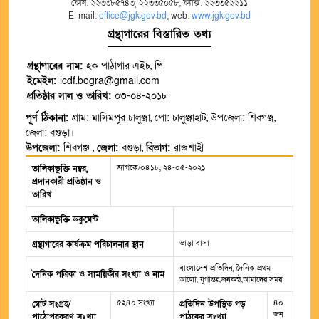
ফোন: ২২৩৩৮৫৭৪৩, ২২৩৩৫০৫৮; ফ্যাক্স: ২২৩৩৫২২১১
E-mail:
office@jgk.gov.bd
; web:
www.jgk.gov.bd
গ্রন্থাগারের বিস্তারিত তথ্য
গ্রন্থাগারের নাম:
হক পাঠাগার এইচ, পি
ইমেইল:
icdf.bogra@gmail.com
প্রতিষ্ঠার সাল ও তারিখ:
০৩-০৪-২০১৮
পূর্ণ ঠিকানা:
গ্রাম: মাসিমপুর চালুঞ্জা, পো: চালুঞ্জাহাট, উপজেলা: শিবগঞ্জ,
জেলা: বগুড়া।
উপজেলা:
শিবগঞ্জ ,
জেলা:
বগুড়া,
বিভাগ:
রাজশাহী
জাগ্রকে/০৪১৮, ২৪-০৫-২০২১
তালিকাভুক্তি নম্বর,
প্রদানকারী প্রতিষ্ঠান ও
তারিখ
তালিকাভুক্তি ডকুমেন্ট
ভাড়া বাসা
গ্রন্থাগারের কার্যক্রম পরিচালনার স্থান
বাংলাদেশ প্রতিদিন, দৈনিক প্রথম
দৈনিক পত্রিকা ও সাময়িকীর সংখ্যা ও নাম
আলো, যুগান্তর,জনকন্ঠ,আমাদের সময়
৫২৪০ সংখ্যা
৪০
মোট সংগ্রহ/
প্রতিদিন উপস্থিত গড়
জন
পাঠোপরকরণ সংখ্যা
পাঠকের সংখ্যা