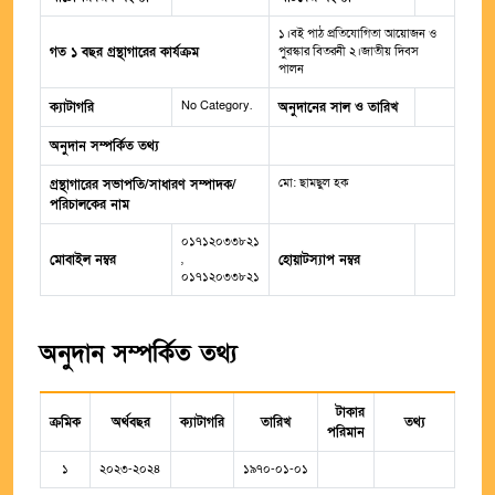
১।বই পাঠ প্রতিযোগিতা আয়োজন ও
গত ১ বছর গ্রন্থাগারের কার্যক্রম
পুরস্কার বিতরনী ২।জাতীয় দিবস
পালন
No Category.
ক্যাটাগরি
অনুদানের সাল ও তারিখ
অনুদান সম্পর্কিত তথ্য
মো: ছামছুল হক
গ্রন্থাগারের সভাপতি/সাধারণ সম্পাদক/
পরিচালকের নাম
০১৭১২০৩৩৮২১
মোবাইল নম্বর
,
হোয়াটস্যাপ নম্বর
০১৭১২০৩৩৮২১
অনুদান সম্পর্কিত তথ্য
টাকার
ক্রমিক
অর্থবছর
ক্যাটাগরি
তারিখ
তথ্য
পরিমান
১
২০২৩-২০২৪
১৯৭০-০১-০১