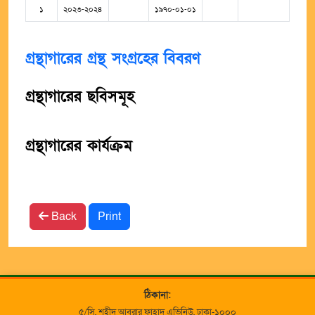
১
২০২৩-২০২৪
১৯৭০-০১-০১
গ্রন্থাগারের গ্রন্থ সংগ্রহের বিবরণ
গ্রন্থাগারের ছবিসমূহ
গ্রন্থাগারের কার্যক্রম
Back
Print
ঠিকানা:
৫/সি, শহীদ আবরার ফাহাদ এভিনিউ, ঢাকা-১০০০