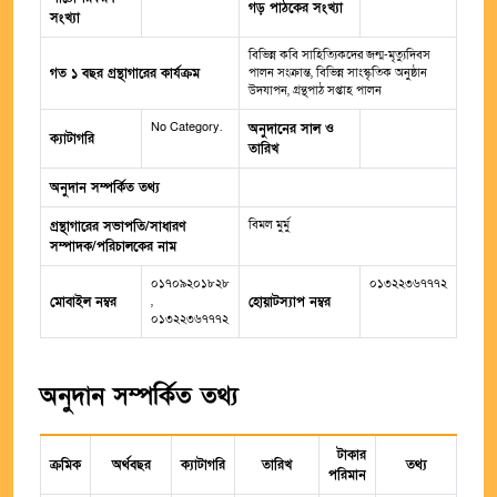
গড় পাঠকের সংখ্যা
সংখ্যা
বিভিন্ন কবি সাহিত্যিকদের জন্ম-মৃত্যুদিবস
গত ১ বছর গ্রন্থাগারের কার্যক্রম
পালন সংক্রান্ত, বিভিন্ন সাংস্কৃতিক অনুষ্ঠান
উদযাপন, গ্রন্থপাঠ সপ্তাহ পালন
No Category.
অনুদানের সাল ও
ক্যাটাগরি
তারিখ
অনুদান সম্পর্কিত তথ্য
বিমল মুর্মু
গ্রন্থাগারের সভাপতি/সাধারণ
সম্পাদক/পরিচালকের নাম
০১৭০৯২০১৮২৮
০১৩২২৩৬৭৭৭২
মোবাইল নম্বর
,
হোয়াটস্যাপ নম্বর
০১৩২২৩৬৭৭৭২
অনুদান সম্পর্কিত তথ্য
টাকার
ক্রমিক
অর্থবছর
ক্যাটাগরি
তারিখ
তথ্য
পরিমান