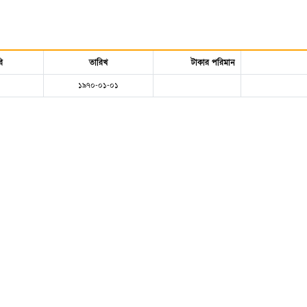
ি
তারিখ
টাকার পরিমান
১৯৭০-০১-০১