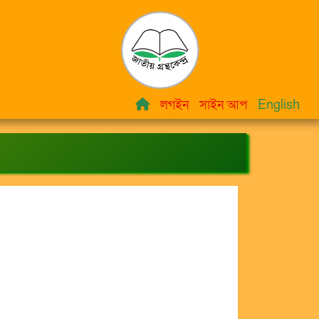
লগইন
সাইন আপ
English