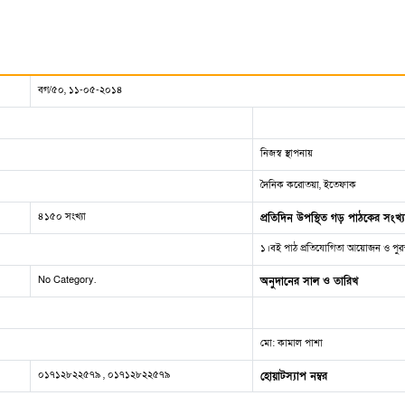
বগ/৫০, ১১-০৫-২০১৪
নিজস্ব স্থাপনায়
দৈনিক করোতয়া, ইতেফাক
৪১৫০ সংখ্যা
প্রতিদিন উপস্থিত গড় পাঠকের সংখ্য
১।বই পাঠ প্রতিযোগিতা আয়োজন ও পুরস
No Category.
অনুদানের সাল ও তারিখ
মো: কামাল পাশা
০১৭১২৮২২৫৭৯ , ০১৭১২৮২২৫৭৯
হোয়াটস্যাপ নম্বর