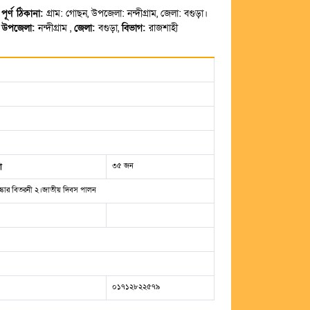
পূর্ণ ঠিকানা:
গ্রাম: গোছন, উপজেলা: নন্দীগ্রাম, জেলা: বগুড়া।
উপজেলা:
নন্দীগ্রাম ,
জেলা:
বগুড়া,
বিভাগ:
রাজশাহী
৩৫ জন
া
্কার বিতরনী ২।জাতীয় দিবস পালন
০১৭১২৮২২৫৭৯