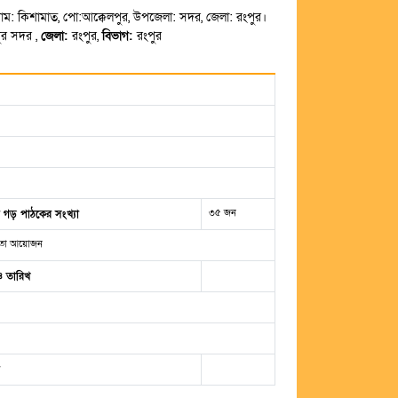
্রাম: কিশামাত, পো:আক্কেলপুর, উপজেলা: সদর, জেলা: রংপুর।
ুর সদর ,
জেলা:
রংপুর,
বিভাগ:
রংপুর
৩৫ জন
িত গড় পাঠকের সংখ্যা
গিতা আয়োজন
ও তারিখ