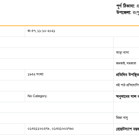
পূর্ণ ঠিকানা:
গ
উপজেলা:
রংপ
রং-৫৭, ১১-১০-২০২১
ভাড়া বাসা
জনকন্ঠ, সমকাল
১৯৩২ সংখ্যা
প্রতিদিন উপস্থ
বই পাঠ প্রতিযো
No Category.
অনুদানের সাল 
রিক্তা বানু
০১৩২১১৬০২৭৯ , ০১৩২১৬০২৭৯০
হোয়াটস্যাপ নম্বর