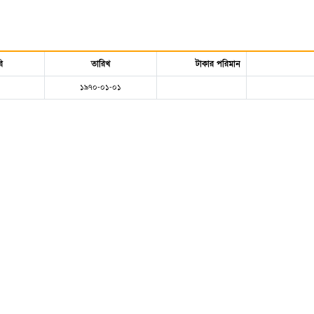
ি
তারিখ
টাকার পরিমান
১৯৭০-০১-০১