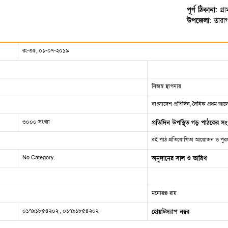
পূর্ণ ঠিকানা:
গ্
উপজেলা:
তারাগ
রং-৩৫, ০১-০৭-২০১৯
নিজস্ব স্থাপনায়
বাংলাদেশ প্রতিদিন, দৈনিক প্রথম আলো,
৩০০০ সংখ্যা
প্রতিদিন উপস্থিত গড় পাঠকের সংখ
বই পাঠ প্রতিযোগিতা আয়োজন ও পুরস
No Category.
অনুদানের সাল ও তারিখ
মনোরঞ্জ রায়
০১৭৯১৮৫৪২০২ , ০১৭৯১৮৫৪২০২
হোয়াটস্যাপ নম্বর