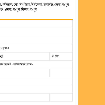
রাম: উজিয়াল, পো: ডাংগীরহা, উপজেলা: তারাগঞ্জ, জেলা: রংপুর।
ঞ্জ ,
জেলা:
রংপুর,
বিভাগ:
রংপুর
 যুগান্তর
২০ জন
্যা
্কার বিতারণ । জাতীয় দিবস পালন।