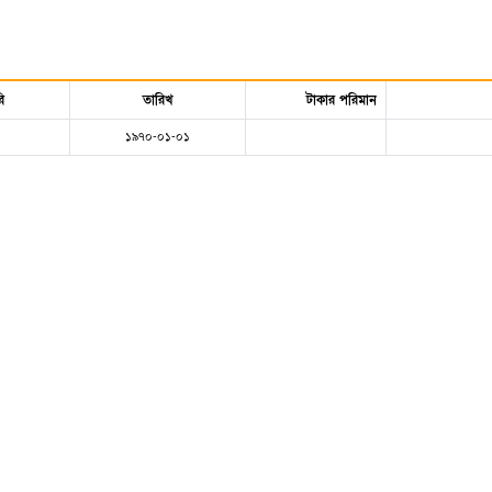
ি
তারিখ
টাকার পরিমান
১৯৭০-০১-০১