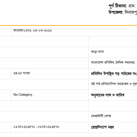
পূর্ণ ঠিকানা:
গ্রাম
উপজেলা:
দিনাজপ
জাগ্রকে/০২৭৮, ০৪-০৩-২০১৯
ভাড়া বাসা
বাংলাদেশ প্রতিদিন, দৈনিক তথ্যধারা,
৩৪৬৫ সংখ্যা
প্রতিদিন উপস্থিত গড় পাঠকের সংখ
বই পাঠ প্রতিযোগিতা আয়োজন ও পুরস
No Category.
অনুদানের সাল ও তারিখ
ফেরদৌসী বেগম
০১৭৫০২১২৪৭০ , ০১৭৫০২১২৪৭০
হোয়াটস্যাপ নম্বর