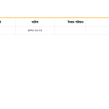
ি
তারিখ
টাকার পরিমান
১৯৭০-০১-০১