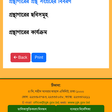
গ্রন্থাগারের গ্রন্থ সংগ্রহের বিবরণ
গ্রন্থাগারের ছবিসমূহ
গ্রন্থাগারের কার্যক্রম
Back
Print
ঠিকানা:
৫/সি, শহীদ আবরার ফাহাদ এভিনিউ, ঢাকা-১০০০
ফোন: ২২৩৩৮৫৭৪৩, ২২৩৩৫০৫৮; ফ্যাক্স: ২২৩৩৫২২১১
E-mail:
office@jgk.gov.bd
, web:
www.jgk.gov.bd
তালিকাভুক্তিকরণ/নিবন্ধন
ব্যবহার নির্দেশিকা