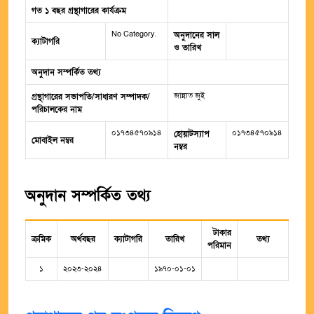
গত ১ বছর গ্রন্থাগারের কার্যক্রম
No Category.
অনুদানের সাল
ক্যাটাগরি
ও তারিখ
অনুদান সম্পর্কিত তথ্য
জান্নাত জুই
গ্রন্থাগারের সভাপতি/সাধারণ সম্পাদক/
পরিচালকের নাম
০১৭৩৪৫৭০৯১৪
০১৭৩৪৫৭০৯১৪
হোয়াটস্যাপ
মোবাইল নম্বর
নম্বর
অনুদান সম্পর্কিত তথ্য
টাকার
ক্রমিক
অর্থবছর
ক্যাটাগরি
তারিখ
তথ্য
পরিমান
১
২০২৩-২০২৪
১৯৭০-০১-০১