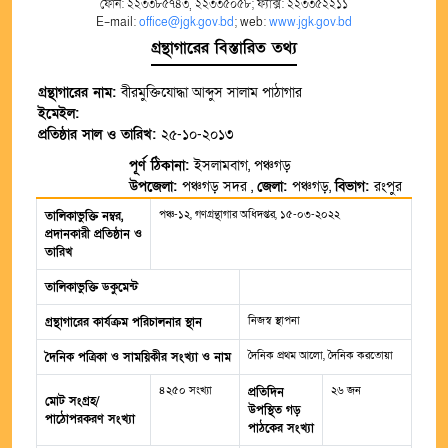
ফোন: ২২৩৩৮৫৭৪৩, ২২৩৩৫০৫৮; ফ্যাক্স: ২২৩৩৫২২১১
E-mail:
office@jgk.gov.bd
; web:
www.jgk.gov.bd
গ্রন্থাগারের বিস্তারিত তথ্য
গ্রন্থাগারের নাম:
বীরমুক্তিযোদ্ধা আব্দুস সালাম পাঠাগার
ইমেইল:
প্রতিষ্ঠার সাল ও তারিখ:
২৫-১০-২০১৩
পূর্ণ ঠিকানা:
ইসলামবাগ, পঞ্চগড়
উপজেলা:
পঞ্চগড় সদর ,
জেলা:
পঞ্চগড়,
বিভাগ:
রংপুর
পঞ্চ-১২, গণগ্রন্থাগার অধিদপ্তর, ১৫-০৩-২০২২
তালিকাভুক্তি নম্বর,
প্রদানকারী প্রতিষ্ঠান ও
তারিখ
তালিকাভুক্তি ডকুমেন্ট
নিজস্ব স্থাপনা
গ্রন্থাগারের কার্যক্রম পরিচালনার স্থান
দৈনিক প্রথম আলো, দৈনিক করতোয়া
দৈনিক পত্রিকা ও সাময়িকীর সংখ্যা ও নাম
৪২৫০ সংখ্যা
২৬ জন
প্রতিদিন
মোট সংগ্রহ/
উপস্থিত গড়
পাঠোপরকরণ সংখ্যা
পাঠকের সংখ্যা