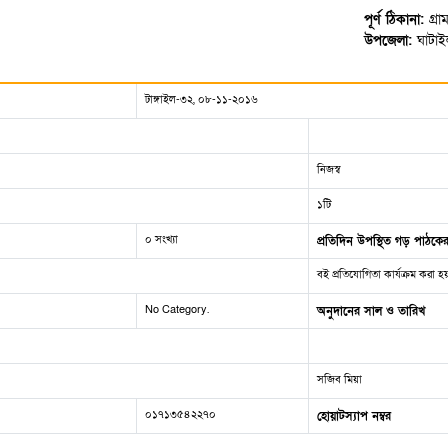
পূর্ণ ঠিকানা:
গ্র
উপজেলা:
ঘাটাই
টাঙ্গাইল-৩২, ০৮-১১-২০১৬
নিজস্ব
১টি
০ সংখ্যা
প্রতিদিন উপস্থিত গড় পাঠকের
বই প্রতিযোগিতা কার্যক্রম করা হ
No Category.
অনুদানের সাল ও তারিখ
সজিব মিয়া
০১৭১৩৫৪২২৭০
হোয়াটস্যাপ নম্বর