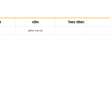
ি
তারিখ
টাকার পরিমান
১৯৭০-০১-০১