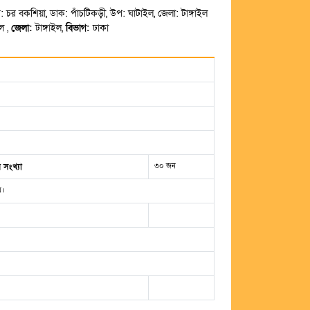
াম: চর বকশিয়া, ডাক: পাঁচটিকড়ী, উপ: ঘাটাইল, জেলা: টাঙ্গাইল
ল ,
জেলা:
টাঙ্গাইল,
বিভাগ:
ঢাকা
৩০ জন
 সংখ্যা
য়।