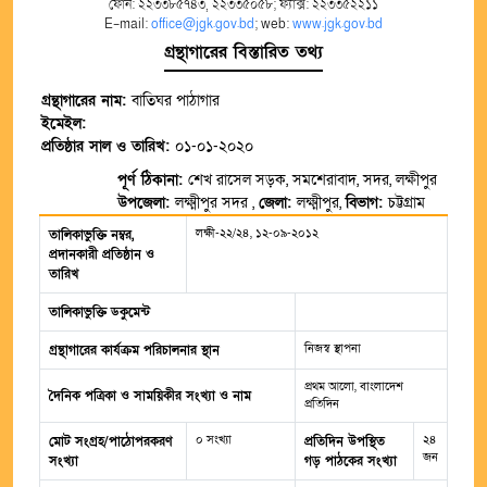
ফোন: ২২৩৩৮৫৭৪৩, ২২৩৩৫০৫৮; ফ্যাক্স: ২২৩৩৫২২১১
E-mail:
office@jgk.gov.bd
; web:
www.jgk.gov.bd
গ্রন্থাগারের বিস্তারিত তথ্য
গ্রন্থাগারের নাম:
বাতিঘর পাঠাগার
ইমেইল:
প্রতিষ্ঠার সাল ও তারিখ:
০১-০১-২০২০
পূর্ণ ঠিকানা:
শেখ রাসেল সড়ক, সমশেরাবাদ, সদর, লক্ষীপুর
উপজেলা:
লক্ষ্মীপুর সদর ,
জেলা:
লক্ষ্মীপুর,
বিভাগ:
চট্টগ্রাম
লক্ষী-২২/২৪, ১২-০৯-২০১২
তালিকাভুক্তি নম্বর,
প্রদানকারী প্রতিষ্ঠান ও
তারিখ
তালিকাভুক্তি ডকুমেন্ট
নিজস্ব স্থাপনা
গ্রন্থাগারের কার্যক্রম পরিচালনার স্থান
প্রথম আলো, বাংলাদেশ
দৈনিক পত্রিকা ও সাময়িকীর সংখ্যা ও নাম
প্রতিদিন
০ সংখ্যা
২৪
মোট সংগ্রহ/পাঠোপরকরণ
প্রতিদিন উপস্থিত
জন
সংখ্যা
গড় পাঠকের সংখ্যা