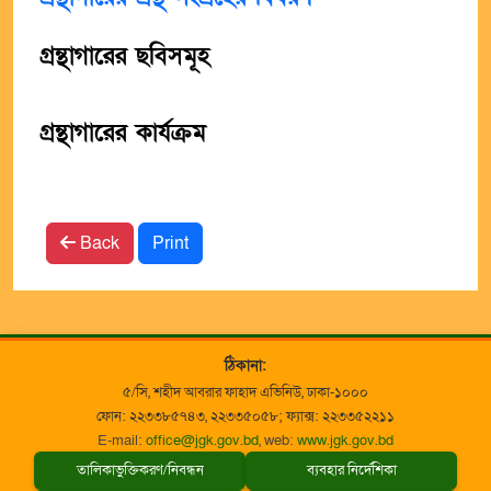
গ্রন্থাগারের ছবিসমূহ
গ্রন্থাগারের কার্যক্রম
Back
Print
ঠিকানা:
৫/সি, শহীদ আবরার ফাহাদ এভিনিউ, ঢাকা-১০০০
ফোন: ২২৩৩৮৫৭৪৩, ২২৩৩৫০৫৮; ফ্যাক্স: ২২৩৩৫২২১১
E-mail:
office@jgk.gov.bd
, web:
www.jgk.gov.bd
তালিকাভুক্তিকরণ/নিবন্ধন
ব্যবহার নির্দেশিকা