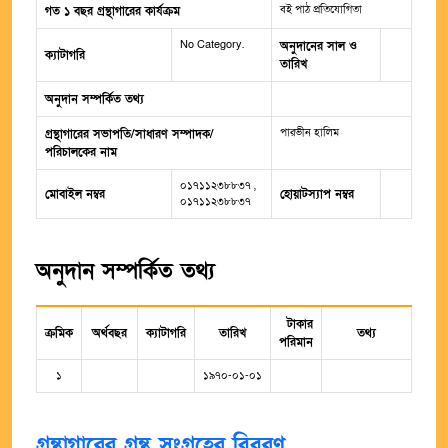
বই পাঠ প্রতিযোগিতা
গত ১ বছর গ্রন্থাগারের কার্যক্রম
No Category.
অনুদানের সাল ও
ক্যাটাগরি
তারিখ
অনুদান সম্পর্কিত তথ্য
পারভীন হালিম
গ্রন্থাগারের সভাপতি/সাধারণ সম্পাদক/
পরিচালকের নাম
০১৭১১২৩৮৮৩৭ ,
মোবাইল নম্বর
হোয়াটস্যাপ নম্বর
০১৭১১২৩৮৮৩৭
অনুদান সম্পর্কিত তথ্য
টাকার
ক্রমিক
অর্থবছর
ক্যাটাগরি
তারিখ
তথ্য
পরিমান
১
১৯৭০-০১-০১
গ্রন্থাগারের গ্রন্থ সংগ্রহের বিবরণ